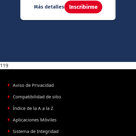
Inscribirme
Más detalles
Má
119
Aviso de Privacidad
Compatibilidad de sitio
Índice de la A a la Z
Aplicaciones Móviles
Sistema de Integridad