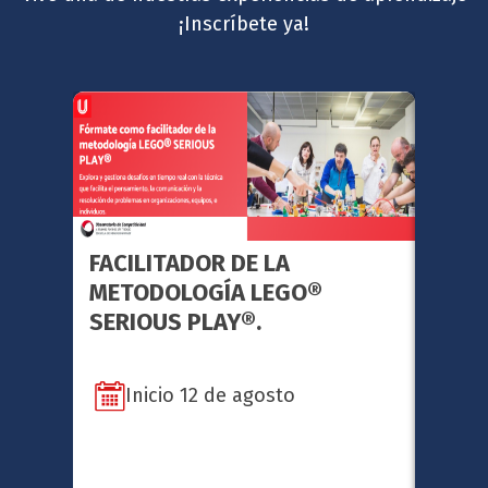
¡Inscríbete ya!
FACILITADOR DE LA
GERE
METODOLOGÍA LEGO®
ESTR
SERIOUS PLAY®.
Inicio 12 de agosto
In