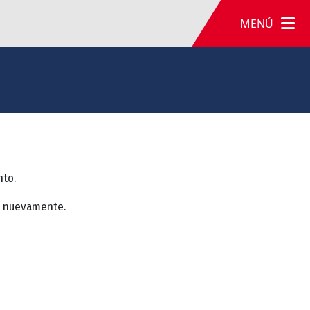
MENÚ
nto.
a nuevamente.