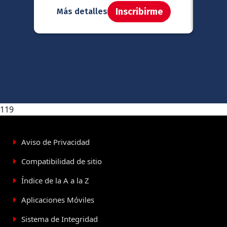
Inscribirme
Más detalles
Má
119
Aviso de Privacidad
Compatibilidad de sitio
Índice de la A a la Z
Aplicaciones Móviles
Sistema de Integridad