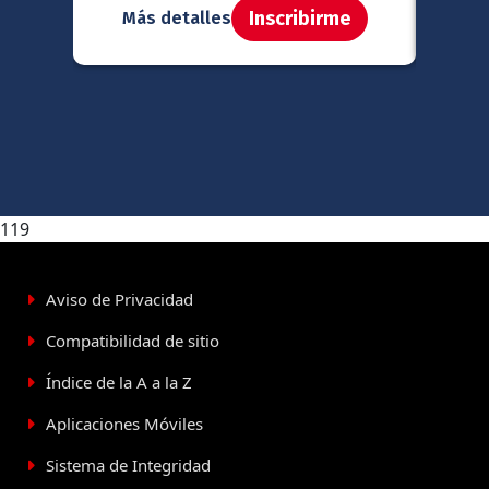
Inscribirme
Más detalles
Má
119
Aviso de Privacidad
Compatibilidad de sitio
Índice de la A a la Z
Aplicaciones Móviles
Sistema de Integridad