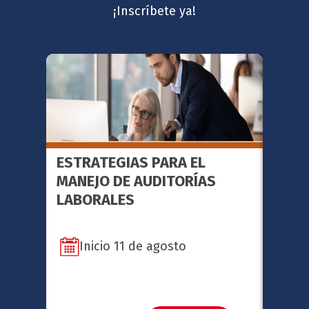
¡Inscríbete ya!
ESTRATEGIAS PARA EL
FACI
MANEJO DE AUDITORÍAS
METO
LABORALES
SERI
Inicio 11 de agosto
In