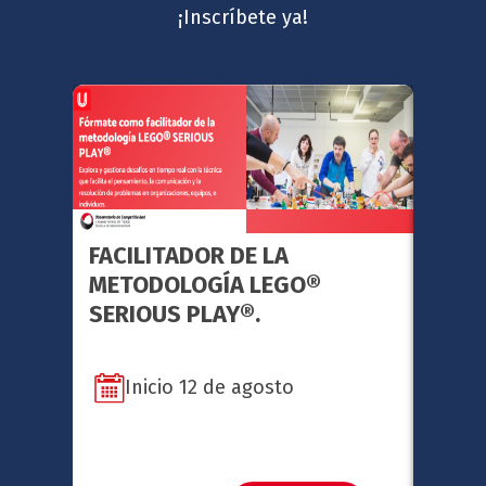
¡Inscríbete ya!
FACILITADOR DE LA
GERE
METODOLOGÍA LEGO®
ESTR
SERIOUS PLAY®.
Inicio 12 de agosto
In