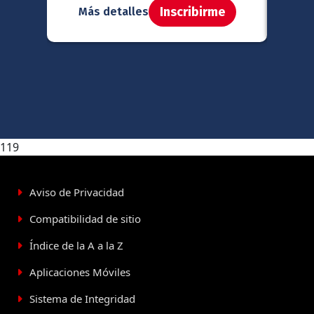
Inscribirme
Más detalles
Má
119
Aviso de Privacidad
Compatibilidad de sitio
Índice de la A a la Z
Aplicaciones Móviles
Sistema de Integridad