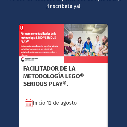
¡Inscríbete ya!
FACILITADOR DE LA
GERE
METODOLOGÍA LEGO®
ESTR
SERIOUS PLAY®.
Inicio 12 de agosto
In