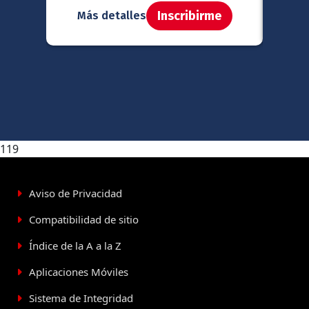
Inscribirme
Más detalles
Má
119
Aviso de Privacidad
Compatibilidad de sitio
Índice de la A a la Z
Aplicaciones Móviles
Sistema de Integridad