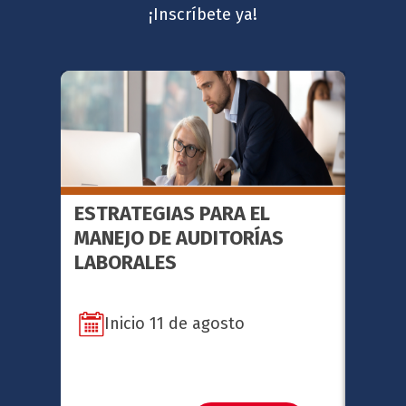
¡Inscríbete ya!
ESTRATEGIAS PARA EL
FACI
MANEJO DE AUDITORÍAS
METO
LABORALES
SERI
Inicio 11 de agosto
In