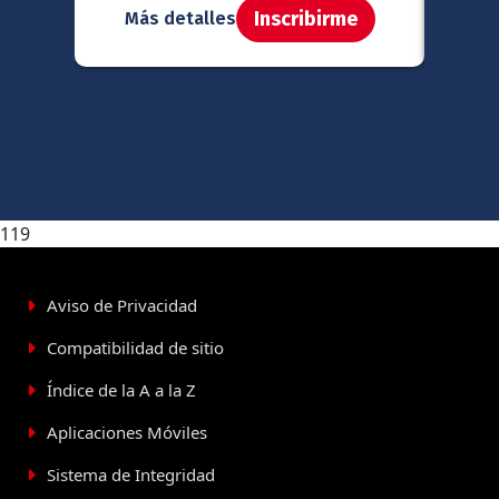
Inscribirme
Más detalles
Má
119
Aviso de Privacidad
Compatibilidad de sitio
Índice de la A a la Z
Aplicaciones Móviles
Sistema de Integridad