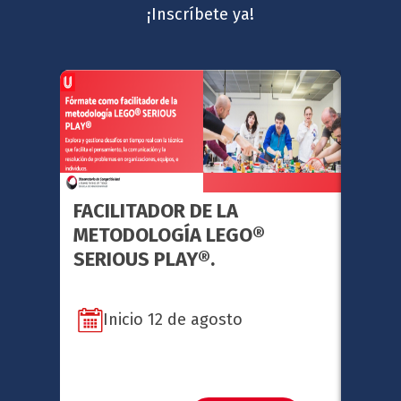
¡Inscríbete ya!
FACILITADOR DE LA
GERE
METODOLOGÍA LEGO®
ESTR
SERIOUS PLAY®.
Inicio 12 de agosto
In