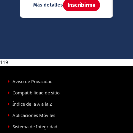
Inscribirme
Más detalles
Má
119
Aviso de Privacidad
Compatibilidad de sitio
Índice de la A a la Z
Aplicaciones Móviles
Sistema de Integridad