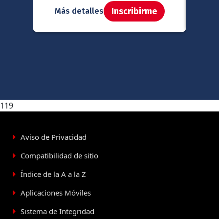
Inscribirme
Más detalles
Má
119
Aviso de Privacidad
Compatibilidad de sitio
Índice de la A a la Z
Aplicaciones Móviles
Sistema de Integridad