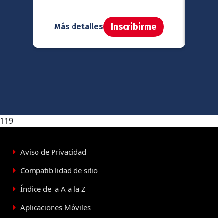
Inscribirme
Más detalles
Má
119
Aviso de Privacidad
Compatibilidad de sitio
Índice de la A a la Z
Aplicaciones Móviles