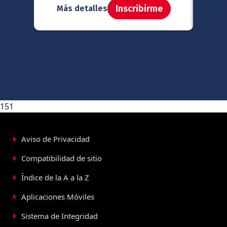
Inscribirme
Más detalles
Má
151
Aviso de Privacidad
Compatibilidad de sitio
Índice de la A a la Z
Aplicaciones Móviles
Sistema de Integridad