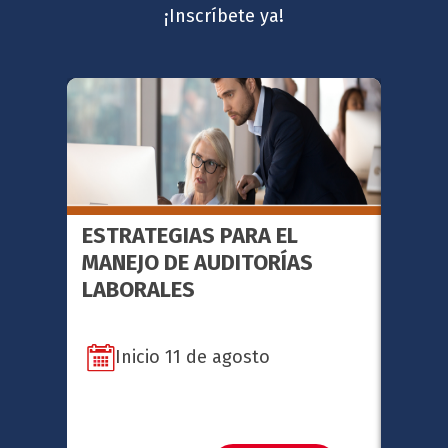
¡Inscríbete ya!
ESTRATEGIAS PARA EL
FACI
MANEJO DE AUDITORÍAS
METO
LABORALES
SERI
Inicio 11 de agosto
In