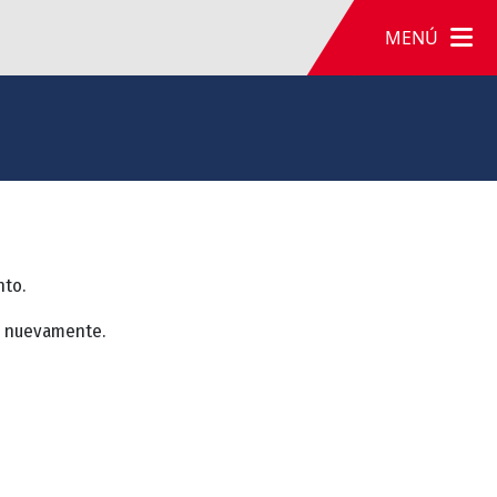
MENÚ
nto.
a nuevamente.