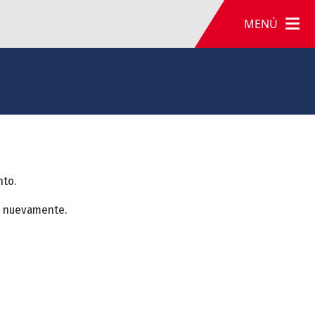
MENÚ
nto.
a nuevamente.