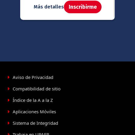
Inscribirme
Más detalles
Má
Aviso de Privacidad
Compatibilidad de sitio
Índice de la A a la Z
Aplicaciones Móviles
Sistema de Integridad
Trabaja en UPAEP