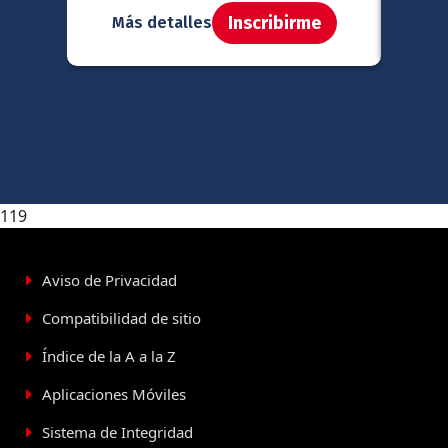
Inscribirme
Más detalles
Má
119
Aviso de Privacidad
Compatibilidad de sitio
Índice de la A a la Z
Aplicaciones Móviles
Sistema de Integridad