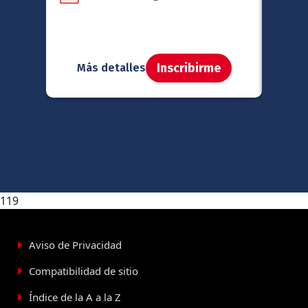
Inscribirme
Más detalles
Má
119
Aviso de Privacidad
Compatibilidad de sitio
Índice de la A a la Z