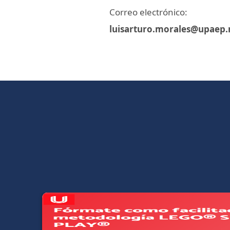
Correo electrónico:
luisarturo.morales@upaep