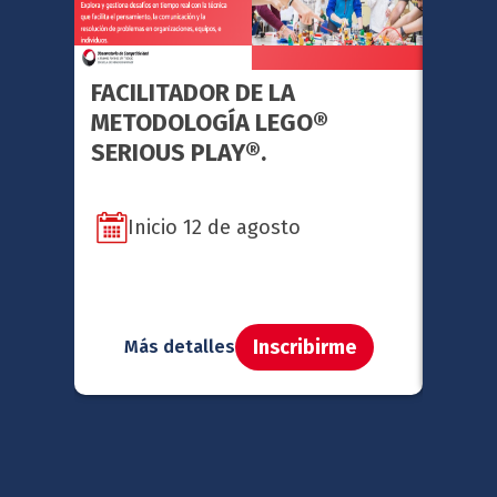
FACILITADOR DE LA
GERE
METODOLOGÍA LEGO®
ESTR
SERIOUS PLAY®.
Inicio 12 de agosto
In
Inscribirme
Más detalles
Má