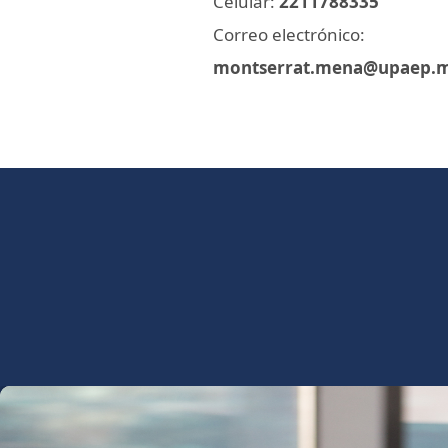
Celular:
2211788335
Correo electrónico:
montserrat.mena@upaep.