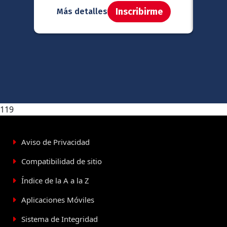
Inscribirme
Más detalles
Má
119
Aviso de Privacidad
Compatibilidad de sitio
Índice de la A a la Z
Aplicaciones Móviles
Sistema de Integridad