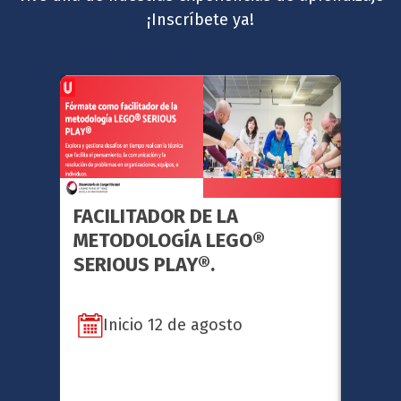
¡Inscríbete ya!
FACILITADOR DE LA
GERE
METODOLOGÍA LEGO®
ESTR
SERIOUS PLAY®.
Inicio 12 de agosto
In