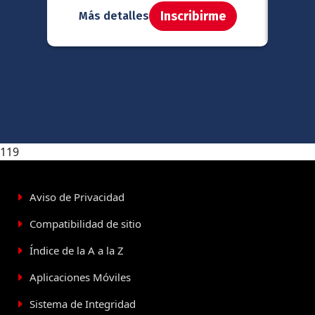
Inscribirme
Más detalles
Má
119
Aviso de Privacidad
Compatibilidad de sitio
Índice de la A a la Z
Aplicaciones Móviles
Sistema de Integridad