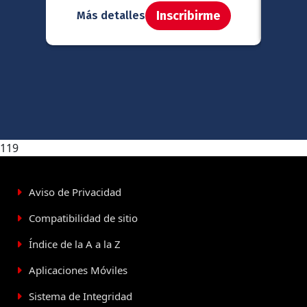
Inscribirme
Más detalles
Má
119
Aviso de Privacidad
Compatibilidad de sitio
Índice de la A a la Z
Aplicaciones Móviles
Sistema de Integridad