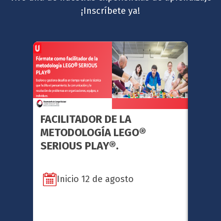
¡Inscríbete ya!
FACILITADOR DE LA
GERE
METODOLOGÍA LEGO®
ESTR
SERIOUS PLAY®.
Inicio 12 de agosto
In