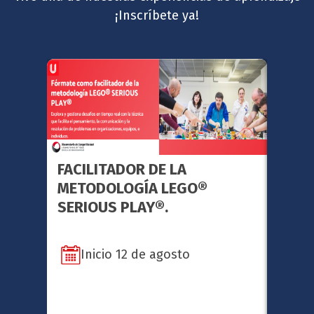
¡Inscríbete ya!
FACILITADOR DE LA
GERE
METODOLOGÍA LEGO®
ESTR
SERIOUS PLAY®.
Inicio 12 de agosto
In