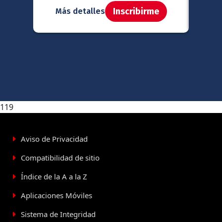
Inscribirme
Más detalles
Má
119
Aviso de Privacidad
Compatibilidad de sitio
Índice de la A a la Z
Aplicaciones Móviles
Sistema de Integridad