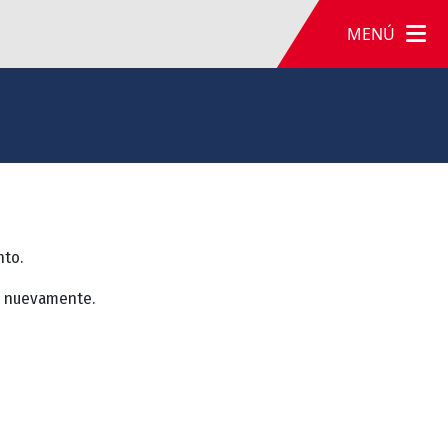
MENÚ
nto.
a nuevamente.