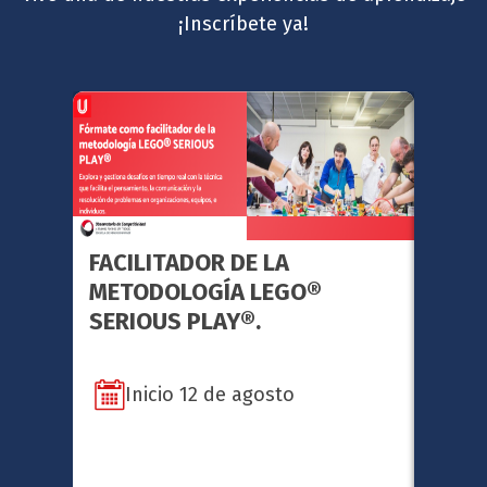
¡Inscríbete ya!
FACILITADOR DE LA
GERE
METODOLOGÍA LEGO®
ESTR
SERIOUS PLAY®.
Inicio 12 de agosto
In