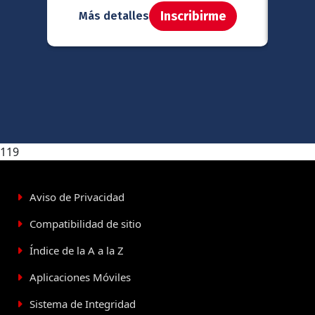
Inscribirme
Más detalles
Má
119
Aviso de Privacidad
Compatibilidad de sitio
Índice de la A a la Z
Aplicaciones Móviles
Sistema de Integridad