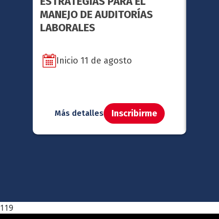
ESTRATEGIAS PARA EL
FACI
MANEJO DE AUDITORÍAS
METO
LABORALES
SERI
Inicio 11 de agosto
In
Inscribirme
Más detalles
Má
119