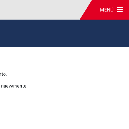
MENÚ
nto.
a nuevamente.